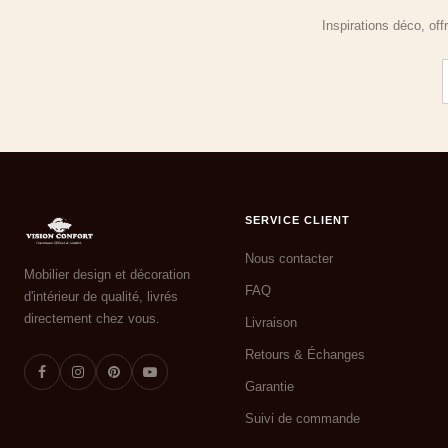
Inspirations déco, of
SERVICE CLIENT
Nous contacter
Mobilier design et décoration
FAQ
d'intérieur de qualité, livrés
directement chez vous.
Livraison
Retours & Échanges
Garantie
Suivi de commande