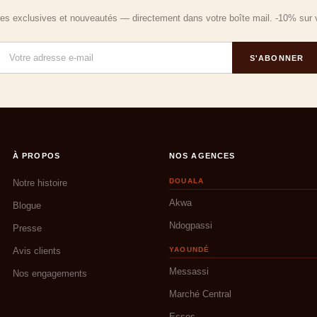
fres exclusives et nouveautés — directement dans votre boîte mail. -10% su
S'ABONNER
À PROPOS
NOS AGENCES
DOUALA
Notre histoire
Akwa
Blogue
Ndogpassi
Presse
Avis clients
YAOUNDÉ
Messassi
Nos engagements
Marché Central
Essos