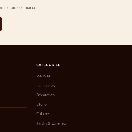
r votre 1ère commande.
CATÉGORIES
Meubles
Luminaires
Décoration
Literie
Cuisine
Jardin & Extérieur