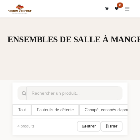
SE RENDRE AU CONTENU
0
ENSEMBLES DE SALLE À MANG
Tout
Fauteuils de détente
Canapé, canapés d'appoint, 
4 produits
Filtrer
Trier