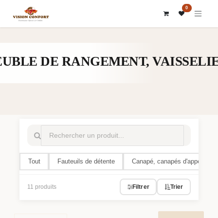
SE RENDRE AU CONTENU
0
UBLE DE RANGEMENT, VAISSELI
Tout
Fauteuils de détente
Canapé, canapés d'appoint, 
11 produits
Filtrer
Trier