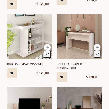
$
120,00
$
120,00
BAR BA- AMAWONAS/WHITE
TABLE DE COIN TC-
LUNA/CEDAR
$
120,00
$
130,00