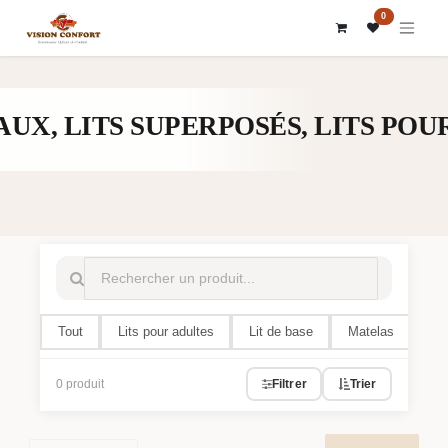
SE RENDRE AU CONTENU
0
UX, LITS SUPERPOSÉS, LITS POU
Tout
Lits pour adultes
Lit de base
Matelas
Arm
0 produit
Filtrer
Trier