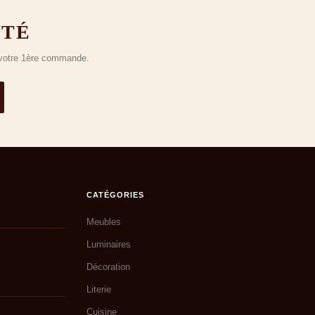
UTÉ
r votre 1ère commande.
CATÉGORIES
Meubles
Luminaires
Décoration
Literie
Cuisine