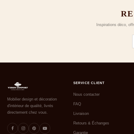
RE
Inspirations déco, of
SERVICE CLIENT
Nous contacter
Mobilier design et décoration
FAQ
d'intérieur de qualité, livrés
directement chez vous.
Livraison
Retours & Échanges
Garantie