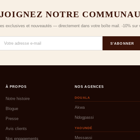
JOIGNEZ NOTRE COMMUNA
fres exclusives et nouveautés — directement dans votre boîte mail. -10% su
S'ABONNER
À PROPOS
NOS AGENCES
DOUALA
Notre histoire
Akwa
Blogue
Ndogpassi
Presse
Avis clients
YAOUNDÉ
Messassi
Nos engagements