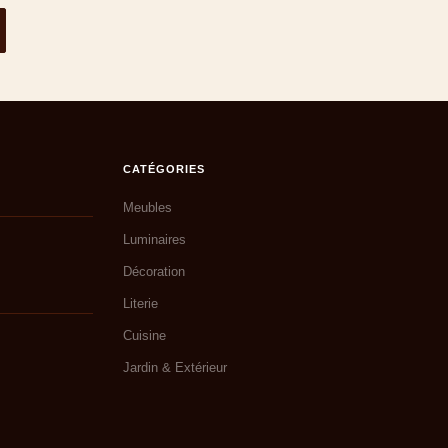
CATÉGORIES
Meubles
Luminaires
Décoration
Literie
Cuisine
Jardin & Extérieur