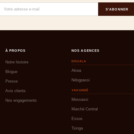
S'ABONNER
À PROPOS
NOS AGENCES
DOUALA
Notre histoire
Akwa
Blogue
Ndogpassi
Presse
Avis clients
YAOUNDÉ
Messassi
Nos engagements
Marché Central
Essos
Tsinga