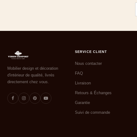
SERVICE CLIENT
Nous contacter
Mobilier design et décoration
FAQ
d'intérieur de qualité, livrés
directement chez vous.
Livraison
Retours & Échanges
Garantie
Suivi de commande