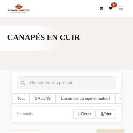
SE RENDRE AU CONTENU
0
CANAPÉS EN CUIR
Tout
SALONS
Ensemble canapé et fauteuil
Canapés
5 produits
Filtrer
Trier