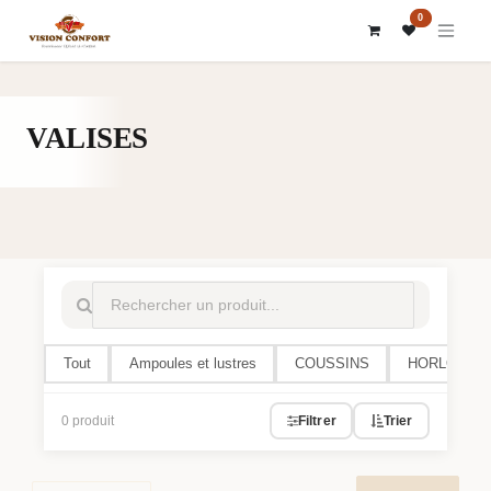
SE RENDRE AU CONTENU
0
VALISES
Tout
Ampoules et lustres
COUSSINS
HORLOGES
0 produit
Filtrer
Trier