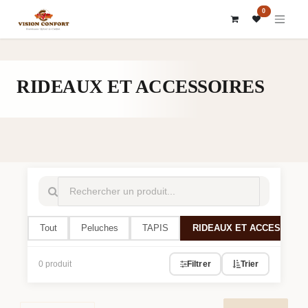
SE RENDRE AU CONTENU
0
RIDEAUX ET ACCESSOIRES
Tout
Peluches
TAPIS
RIDEAUX ET ACCESSOIR
0 produit
Filtrer
Trier