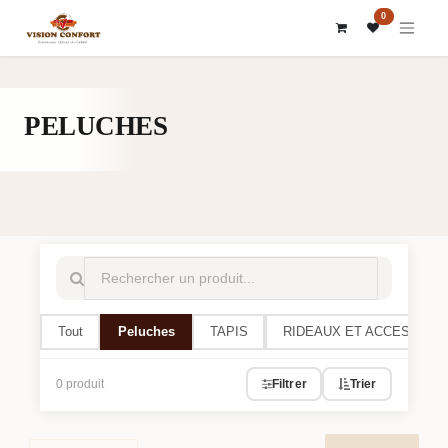
SE RENDRE AU CONTENU
0
PELUCHES
Tout
Peluches
TAPIS
RIDEAUX ET ACCESSOIR
0 produit
Filtrer
Trier