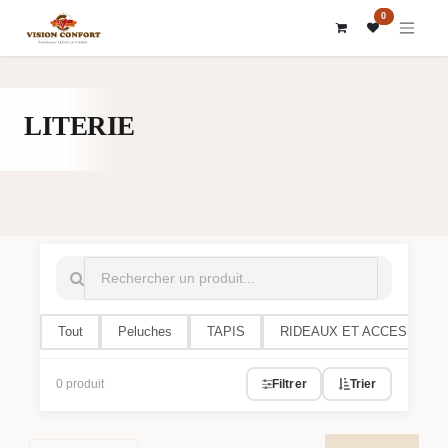
SE RENDRE AU CONTENU
0
LITERIE
Tout
Peluches
TAPIS
RIDEAUX ET ACCESSOIR
0 produit
Filtrer
Trier